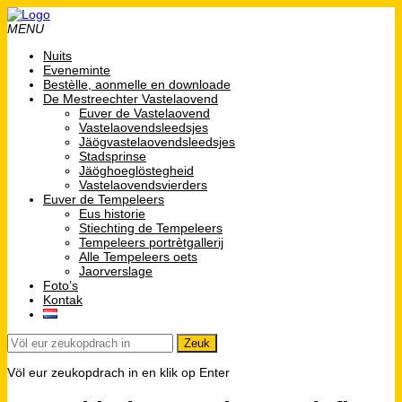
MENU
Nuits
Eveneminte
Bestèlle, aonmelle en downloade
De Mestreechter Vastelaovend
Euver de Vastelaovend
Vastelaovendsleedsjes
Jäögvastelaovendsleedsjes
Stadsprinse
Jäöghoeglöstegheid
Vastelaovendsvierders
Euver de Tempeleers
Eus historie
Stiechting de Tempeleers
Tempeleers portrètgallerij
Alle Tempeleers oets
Jaorverslage
Foto’s
Kontak
Völ eur zeukopdrach in en klik op Enter