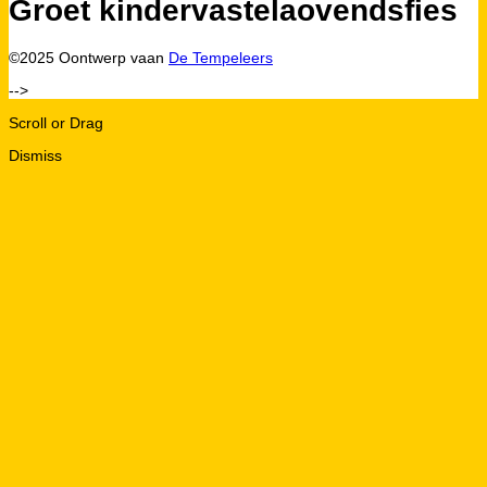
Groet kindervastelaovendsfies
©2025 Oontwerp vaan
De Tempeleers
-->
Scroll or Drag
Dismiss