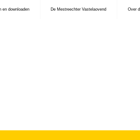
n en downloaden
De Mestreechter Vastelaovend
Over d