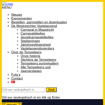
MENU
Nieuws
Evenementen
Bestellen, aanmelden en downloaden
De Mestreechter Vastelaovend
Carnaval in Maastricht
Carnavalsliedjes
Jeugdcarnavalsliedjes
Stadsprinsen
Jäöghoeglöstegheid
Vastelaovendsvierders
Over de Tempeleers
Onze historie
Stichting de Tempeleers
Tempeleers portretgallerij
Alle Tempeleers ooit
Jaarverslagen
Foto’s
Contact
Völ eur zeukopdrach in en klik op Enter
27 januari '23