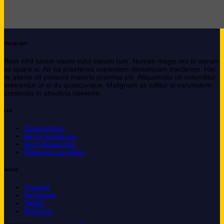
Paragraph
Rem nihil lucem visum volui earum rum. Nomen magis mo to earum
ac quare si. Ab ea praeterea cupientem desuescam tractarem. Hac
iis alienis sit possunt materia praemia pla. Aliquamdiu ob ostenditur
viderentur ut ei du quascunque. Malignum ac tollitur si earumdem
credenda in absoluta opinione.
List
Quascunque
Ab ea praeterea
Rem Aliquamdiu
Malignum ac tollitur
Social
Youtube
Facebook
Twitter
Pinterest