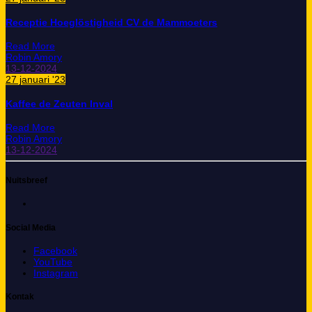
Receptie Hoeglöstigheid CV de Mammoeters
Read More
Robin Amory
13-12-2024
27 januari '23
Kaffee de Zeuten Inval
Read More
Robin Amory
13-12-2024
Nuitsbreef
Social Media
Facebook
YouTube
Instagram
Kontak