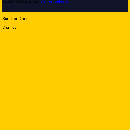
©2024 Ontwerp van
De Tempeleers
-->
Scroll or Drag
Dismiss