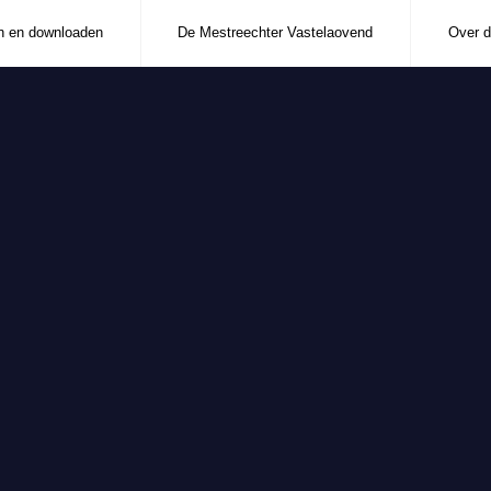
n en downloaden
De Mestreechter Vastelaovend
Over d