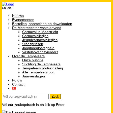
MENU
Nieuws
Evenementen
Bestellen, aanmelden en downloaden
De Mestreechter Vastelaovend
Carnaval in Maastricht
Carnavalsliedjes
Jeugdcarnavalsliedjes
Stadsprinsen
Jäöghoeglöstegheid
Vastelaovendsvierders
Over de Tempeleers
Onze historie
Stichting de Tempeleers
Tempeleers portretgallerij
Alle Tempeleers ooit
Jaarverslagen
Foto’s
Contact
Völ eur zeukopdrach in en klik op Enter