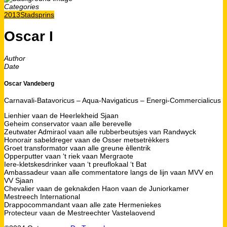
Categories
2013
Stadsprins
Oscar I
Author
Date
Oscar Vandeberg
Carnavali-Batavoricus – Aqua-Navigaticus – Energi-Commercialicus
Lienhier vaan de Heerlekheid Sjaan
Geheim conservator vaan alle berevelle
Zeutwater Admiraol vaan alle rubberbeutsjes van Randwyck
Honorair sabeldreger vaan de Osser metsetrèkkers
Groet transformator vaan alle greune èllentrik
Opperputter vaan ‘t riek vaan Mergraote
Iere-kletskesdrinker vaan ‘t preuflokaal ‘t Bat
Ambassadeur vaan alle commentatore langs de lijn vaan MVV en
VV Sjaan
Chevalier vaan de geknakden Haon vaan de Juniorkamer
Mestreech International
Drappocommandant vaan alle zate Hermeniekes
Protecteur vaan de Mestreechter Vastelaovend