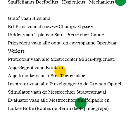
Snuffelianus-Decibellus – Hygienicus – Mechanicus
Graof vaan Biesland
Erf-Prins vaan d’n awwe Champs-Elyssee
Ridder vaan ‘t plateau Saint Pierre chez Canne
Prizzedent vaan alle oont- en euverspanne Openbaar
Wèrkers
Protecteur vaan alle Mestreechter Milieu-hygiëniste
Aajd-Regent vaan Kimbria
Aajd-kräölke vaan ‘t Sint Theresiakoer
Inspirator vaan alle Einzelgänger in de Groeten Optoch
Stimulator vaan de Mestreechter Straotcarnaval
Evaluator vaan alle Mestreechter snuffelpaole en
Luikse Bolle (Boules de Berlin daobij inbegrepe)