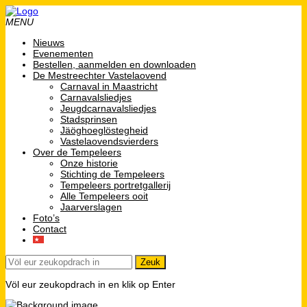
MENU
Nieuws
Evenementen
Bestellen, aanmelden en downloaden
De Mestreechter Vastelaovend
Carnaval in Maastricht
Carnavalsliedjes
Jeugdcarnavalsliedjes
Stadsprinsen
Jäöghoeglöstegheid
Vastelaovendsvierders
Over de Tempeleers
Onze historie
Stichting de Tempeleers
Tempeleers portretgallerij
Alle Tempeleers ooit
Jaarverslagen
Foto’s
Contact
Völ eur zeukopdrach in en klik op Enter