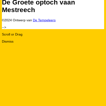
De Groete optoch vaan
Mestreech
©2024 Ontwerp van
De Tempeleers
-->
Scroll or Drag
Dismiss