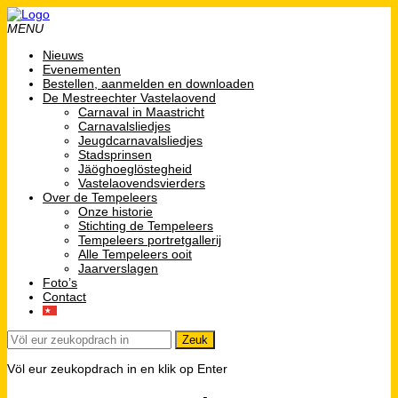
MENU
Nieuws
Evenementen
Bestellen, aanmelden en downloaden
De Mestreechter Vastelaovend
Carnaval in Maastricht
Carnavalsliedjes
Jeugdcarnavalsliedjes
Stadsprinsen
Jäöghoeglöstegheid
Vastelaovendsvierders
Over de Tempeleers
Onze historie
Stichting de Tempeleers
Tempeleers portretgallerij
Alle Tempeleers ooit
Jaarverslagen
Foto’s
Contact
Völ eur zeukopdrach in en klik op Enter