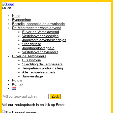
MENU
Nuits
Eveneminte
Bestèlle, aonmelle en downloade
De Mestreechter Vastelaovend
Euver de Vastelaovend
Vastelaovendsleedsjes
Jäögvastelaovendsleedsjes
Stadsprinse
Jäöghoeglöstegheid
Vastelaovendsvierders
Euver de Tempeleers
Eus historie
Stiechting de Tempeleers
Tempeleers portrètgallerij
Alle Tempeleers oets
Jaorverslage
Foto’s
Kontak
Völ eur zeukopdrach in en klik op Enter