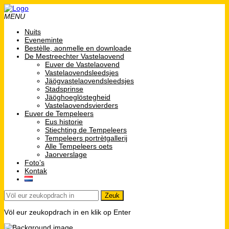
MENU
Nuits
Eveneminte
Bestèlle, aonmelle en downloade
De Mestreechter Vastelaovend
Euver de Vastelaovend
Vastelaovendsleedsjes
Jäögvastelaovendsleedsjes
Stadsprinse
Jäöghoeglöstegheid
Vastelaovendsvierders
Euver de Tempeleers
Eus historie
Stiechting de Tempeleers
Tempeleers portrètgallerij
Alle Tempeleers oets
Jaorverslage
Foto’s
Kontak
Völ eur zeukopdrach in en klik op Enter