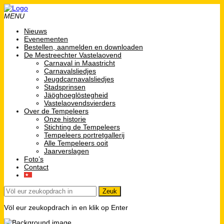
MENU
Nieuws
Evenementen
Bestellen, aanmelden en downloaden
De Mestreechter Vastelaovend
Carnaval in Maastricht
Carnavalsliedjes
Jeugdcarnavalsliedjes
Stadsprinsen
Jäöghoeglöstegheid
Vastelaovendsvierders
Over de Tempeleers
Onze historie
Stichting de Tempeleers
Tempeleers portretgallerij
Alle Tempeleers ooit
Jaarverslagen
Foto’s
Contact
Völ eur zeukopdrach in en klik op Enter