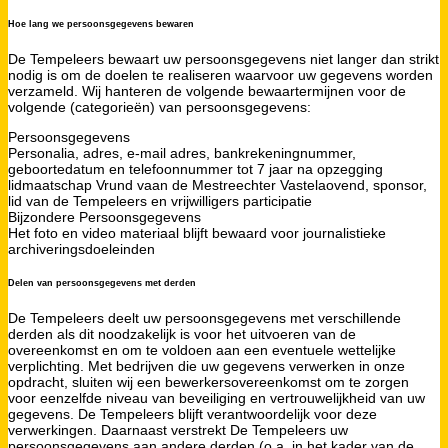
Hoe lang we persoonsgegevens bewaren
De Tempeleers bewaart uw persoonsgegevens niet langer dan strikt
nodig is om de doelen te realiseren waarvoor uw gegevens worden
verzameld. Wij hanteren de volgende bewaartermijnen voor de
volgende (categorieën) van persoonsgegevens:
Persoonsgegevens
Personalia, adres, e-mail adres, bankrekeningnummer,
geboortedatum en telefoonnummer tot 7 jaar na opzegging
lidmaatschap Vrund vaan de Mestreechter Vastelaovend, sponsor,
lid van de Tempeleers en vrijwilligers participatie
Bijzondere Persoonsgegevens
Het foto en video materiaal blijft bewaard voor journalistieke
archiveringsdoeleinden
Delen van persoonsgegevens met derden
De Tempeleers deelt uw persoonsgegevens met verschillende
derden als dit noodzakelijk is voor het uitvoeren van de
overeenkomst en om te voldoen aan een eventuele wettelijke
verplichting. Met bedrijven die uw gegevens verwerken in onze
opdracht, sluiten wij een bewerkersovereenkomst om te zorgen
voor eenzelfde niveau van beveiliging en vertrouwelijkheid van uw
gegevens. De Tempeleers blijft verantwoordelijk voor deze
verwerkingen. Daarnaast verstrekt De Tempeleers uw
persoonsgegevens aan andere derden (o.a. in het kader van de