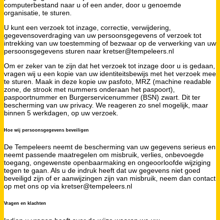
computerbestand naar u of een ander, door u genoemde
organisatie, te sturen.
U kunt een verzoek tot inzage, correctie, verwijdering,
gegevensoverdraging van uw persoonsgegevens of verzoek tot
intrekking van uw toestemming of bezwaar op de verwerking van uw
persoonsgegevens sturen naar kretser@tempeleers.nl
Om er zeker van te zijn dat het verzoek tot inzage door u is gedaan,
vragen wij u een kopie van uw identiteitsbewijs met het verzoek mee
te sturen. Maak in deze kopie uw pasfoto, MRZ (machine readable
zone, de strook met nummers onderaan het paspoort),
paspoortnummer en Burgerservicenummer (BSN) zwart. Dit ter
bescherming van uw privacy. We reageren zo snel mogelijk, maar
binnen 5 werkdagen, op uw verzoek.
Hoe wij persoonsgegevens beveiligen
De Tempeleers neemt de bescherming van uw gegevens serieus en
neemt passende maatregelen om misbruik, verlies, onbevoegde
toegang, ongewenste openbaarmaking en ongeoorloofde wijziging
tegen te gaan. Als u de indruk heeft dat uw gegevens niet goed
beveiligd zijn of er aanwijzingen zijn van misbruik, neem dan contact
op met ons op via kretser@tempeleers.nl
Vragen en klachten