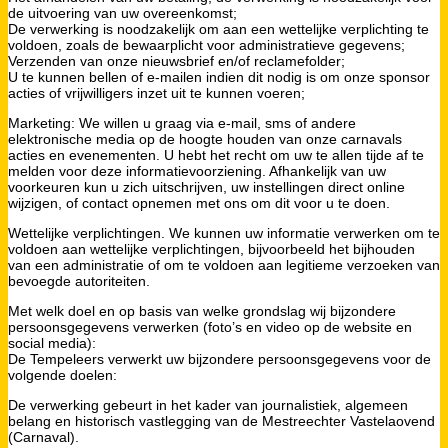
de uitvoering van uw overeenkomst;
De verwerking is noodzakelijk om aan een wettelijke verplichting te
voldoen, zoals de bewaarplicht voor administratieve gegevens;
Verzenden van onze nieuwsbrief en/of reclamefolder;
U te kunnen bellen of e-mailen indien dit nodig is om onze sponsor
acties of vrijwilligers inzet uit te kunnen voeren;
Marketing: We willen u graag via e-mail, sms of andere
elektronische media op de hoogte houden van onze carnavals
acties en evenementen. U hebt het recht om uw te allen tijde af te
melden voor deze informatievoorziening. Afhankelijk van uw
voorkeuren kun u zich uitschrijven, uw instellingen direct online
wijzigen, of contact opnemen met ons om dit voor u te doen.
Wettelijke verplichtingen. We kunnen uw informatie verwerken om te
voldoen aan wettelijke verplichtingen, bijvoorbeeld het bijhouden
van een administratie of om te voldoen aan legitieme verzoeken van
bevoegde autoriteiten.
Met welk doel en op basis van welke grondslag wij bijzondere
persoonsgegevens verwerken (foto’s en video op de website en
social media):
De Tempeleers verwerkt uw bijzondere persoonsgegevens voor de
volgende doelen:
De verwerking gebeurt in het kader van journalistiek, algemeen
belang en historisch vastlegging van de Mestreechter Vastelaovend
(Carnaval).