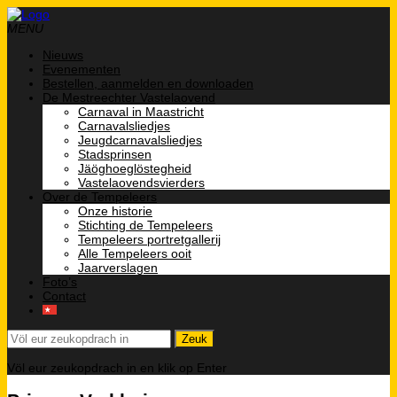
MENU
Nieuws
Evenementen
Bestellen, aanmelden en downloaden
De Mestreechter Vastelaovend
Carnaval in Maastricht
Carnavalsliedjes
Jeugdcarnavalsliedjes
Stadsprinsen
Jäöghoeglöstegheid
Vastelaovendsvierders
Over de Tempeleers
Onze historie
Stichting de Tempeleers
Tempeleers portretgallerij
Alle Tempeleers ooit
Jaarverslagen
Foto’s
Contact
Völ eur zeukopdrach in en klik op Enter