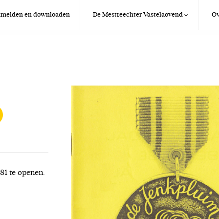
anmelden en downloaden
De Mestreechter Vastelaovend
Ov
981 te openen.